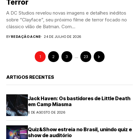
Terror
A DC Studios revelou novas imagens e detalhes inéditos
sobre “Clayface”, seu próximo filme de terror focado no
clássico vilão de Batman. Com...
BY
REDAÇÃO ACNE
24 DE JULHO DE 2026
1
2
3
…
23
ARTIGOS RECENTES
Jack Haven: Os bastidores de Little Death
em Camp Miasma
6 DE AGOSTO DE 2026
Quiz&Show estreia no Brasil, unindo quiz e
show de auditório