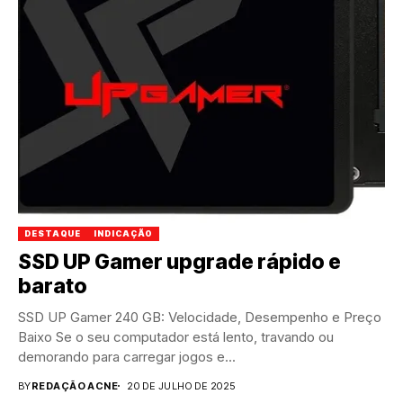
DESTAQUE
INDICAÇÃO
SSD UP Gamer upgrade rápido e
barato
SSD UP Gamer 240 GB: Velocidade, Desempenho e Preço
Baixo Se o seu computador está lento, travando ou
demorando para carregar jogos e...
BY
REDAÇÃO ACNE
20 DE JULHO DE 2025