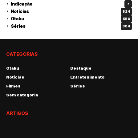
Indicação
7
Notícias
824
Otaku
556
Séries
304
CATEGORIAS
Otaku
Destaque
Notícias
Entretenimento
Filmes
Séries
Sem categoria
ARTIGOS