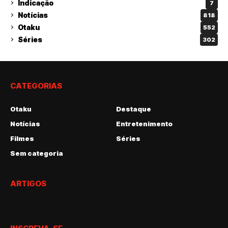
Indicação
7
Notícias
818
Otaku
552
Séries
302
CATEGORIAS
Otaku
Destaque
Notícias
Entretenimento
Filmes
Séries
Sem categoria
ARTIGOS