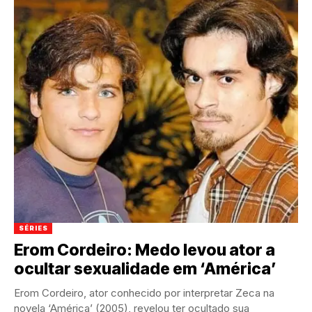
SÉRIES
Erom Cordeiro: Medo levou ator a
ocultar sexualidade em ‘América’
Erom Cordeiro, ator conhecido por interpretar Zeca na
novela ‘América’ (2005), revelou ter ocultado sua