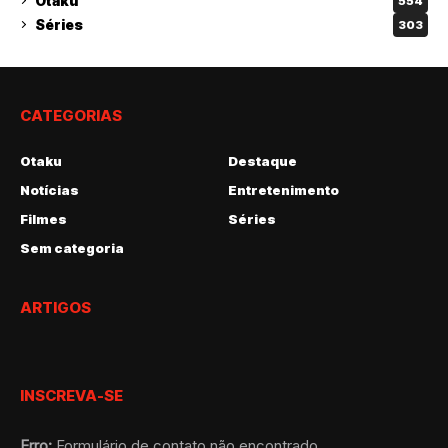
Otaku
554
Séries
303
CATEGORIAS
Otaku
Destaque
Notícias
Entretenimento
Filmes
Séries
Sem categoria
ARTIGOS
INSCREVA-SE
Erro:
Formulário de contato não encontrado.