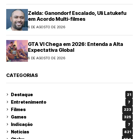
Zelda: Ganondorf Escalado, Uli Latukefu
em Acordo Multi-filmes
6 DE AGOSTO DE 2026
GTA VI Chega em 2026: Entenda a Alta
Expectativa Global
6 DE AGOSTO DE 2026
CATEGORIAS
Destaque
21
Entretenimento
7
Filmes
223
Games
325
Indicação
7
Notícias
821