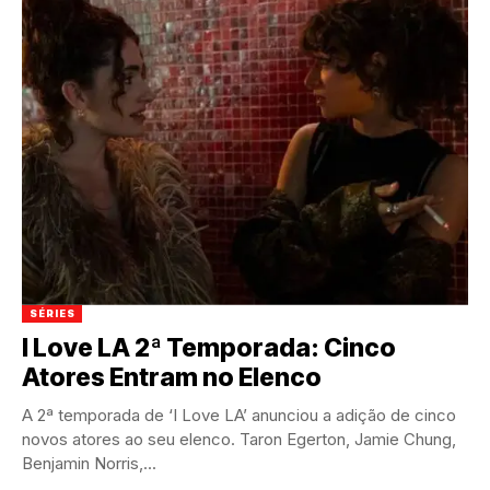
SÉRIES
I Love LA 2ª Temporada: Cinco
Atores Entram no Elenco
A 2ª temporada de ‘I Love LA’ anunciou a adição de cinco
novos atores ao seu elenco. Taron Egerton, Jamie Chung,
Benjamin Norris,...