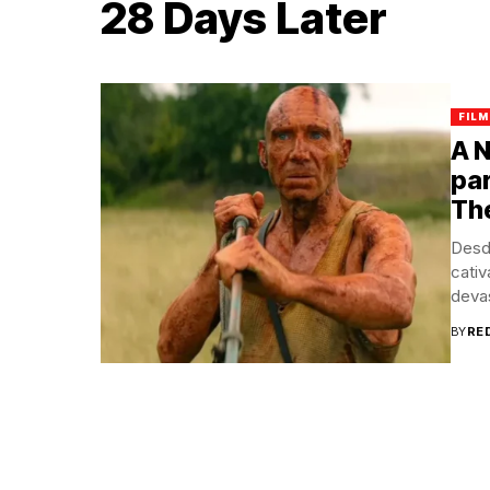
28 Days Later
FILM
A 
par
Th
Desde
cati
devas
BY
RE