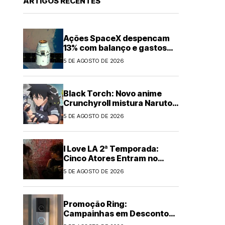
ARTIGOS RECENTES
Ações SpaceX despencam
13% com balanço e gastos
em IA
5 DE AGOSTO DE 2026
Black Torch: Novo anime
Crunchyroll mistura Naruto e
Chainsaw Man
5 DE AGOSTO DE 2026
I Love LA 2ª Temporada:
Cinco Atores Entram no
Elenco
5 DE AGOSTO DE 2026
Promoção Ring:
Campainhas em Desconto
de Até US$60