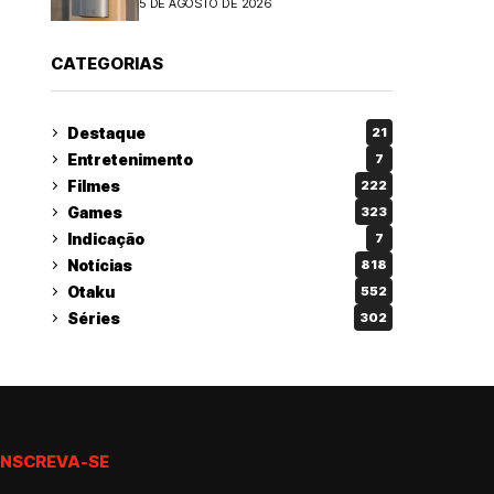
5 DE AGOSTO DE 2026
CATEGORIAS
Destaque
21
Entretenimento
7
Filmes
222
Games
323
Indicação
7
Notícias
818
Otaku
552
Séries
302
INSCREVA-SE