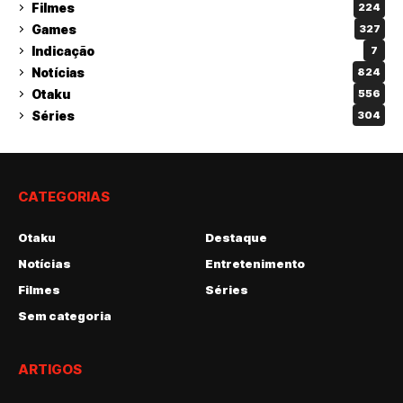
Filmes
224
Games
327
Indicação
7
Notícias
824
Otaku
556
Séries
304
CATEGORIAS
Otaku
Destaque
Notícias
Entretenimento
Filmes
Séries
Sem categoria
ARTIGOS