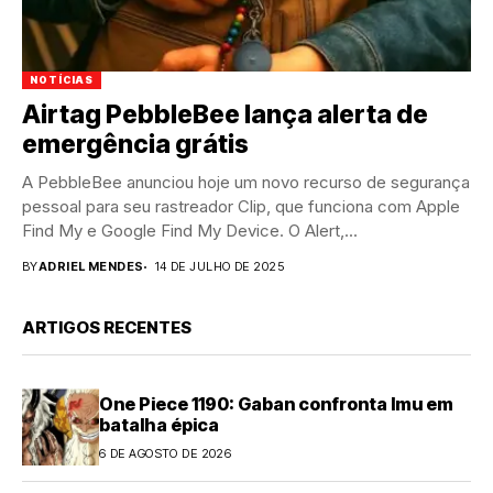
NOTÍCIAS
Airtag PebbleBee lança alerta de
emergência grátis
A PebbleBee anunciou hoje um novo recurso de segurança
pessoal para seu rastreador Clip, que funciona com Apple
Find My e Google Find My Device. O Alert,...
BY
ADRIEL MENDES
14 DE JULHO DE 2025
ARTIGOS RECENTES
One Piece 1190: Gaban confronta Imu em
batalha épica
6 DE AGOSTO DE 2026