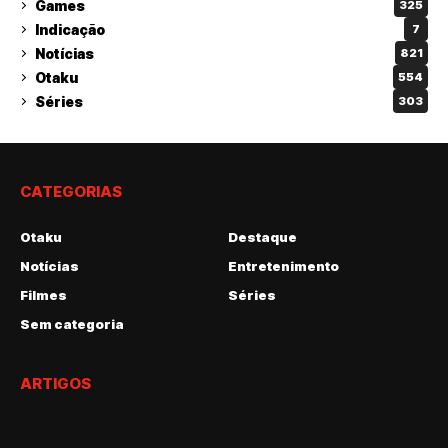
Games
325
Indicação
7
Notícias
821
Otaku
554
Séries
303
CATEGORIAS
Otaku
Destaque
Notícias
Entretenimento
Filmes
Séries
Sem categoria
ARTIGOS