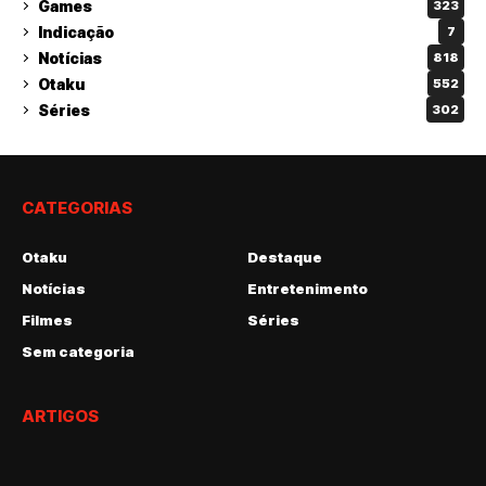
Games
323
Indicação
7
Notícias
818
Otaku
552
Séries
302
CATEGORIAS
Otaku
Destaque
Notícias
Entretenimento
Filmes
Séries
Sem categoria
ARTIGOS