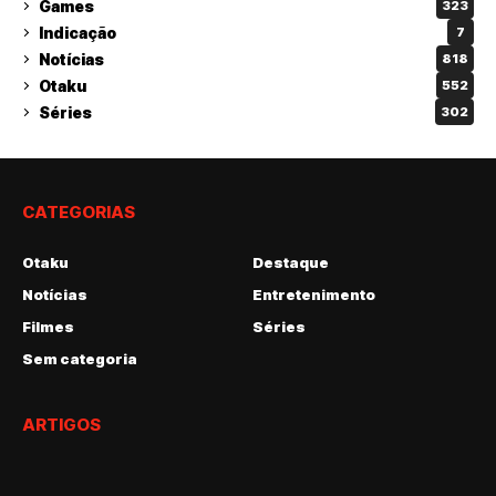
Games
323
Indicação
7
Notícias
818
Otaku
552
Séries
302
CATEGORIAS
Otaku
Destaque
Notícias
Entretenimento
Filmes
Séries
Sem categoria
ARTIGOS