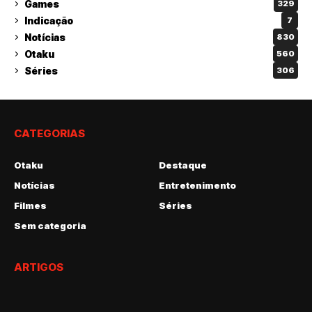
Games
329
Indicação
7
Notícias
830
Otaku
560
Séries
306
CATEGORIAS
Otaku
Destaque
Notícias
Entretenimento
Filmes
Séries
Sem categoria
ARTIGOS