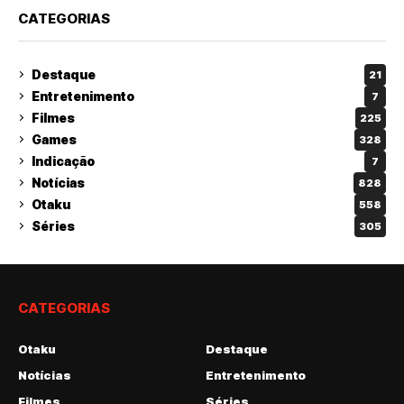
CATEGORIAS
Destaque
21
Entretenimento
7
Filmes
225
Games
328
Indicação
7
Notícias
828
Otaku
558
Séries
305
CATEGORIAS
Otaku
Destaque
Notícias
Entretenimento
Filmes
Séries