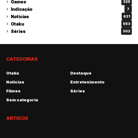
Games
325
Indicação
7
Notícias
821
Otaku
553
Séries
302
CATEGORIAS
Otaku
Destaque
Notícias
Entretenimento
Filmes
Séries
Sem categoria
ARTIGOS