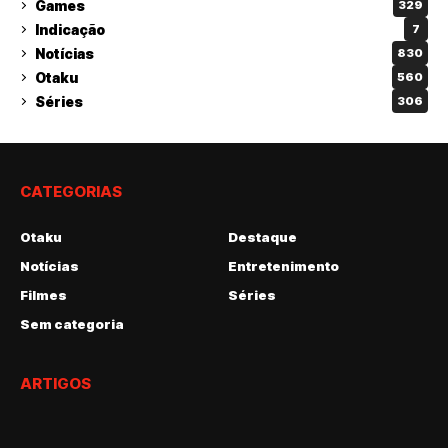
Games
329
Indicação
7
Notícias
830
Otaku
560
Séries
306
CATEGORIAS
Otaku
Destaque
Notícias
Entretenimento
Filmes
Séries
Sem categoria
ARTIGOS