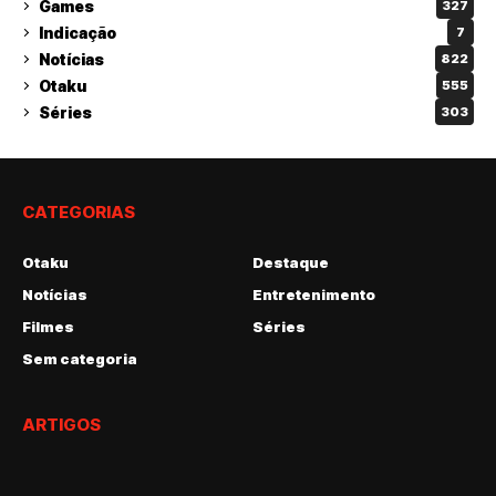
Games
327
Indicação
7
Notícias
822
Otaku
555
Séries
303
CATEGORIAS
Otaku
Destaque
Notícias
Entretenimento
Filmes
Séries
Sem categoria
ARTIGOS