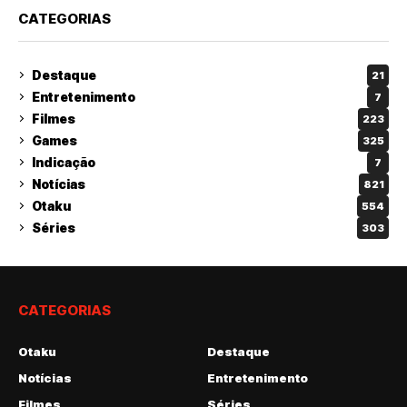
CATEGORIAS
Destaque
21
Entretenimento
7
Filmes
223
Games
325
Indicação
7
Notícias
821
Otaku
554
Séries
303
CATEGORIAS
Otaku
Destaque
Notícias
Entretenimento
Filmes
Séries