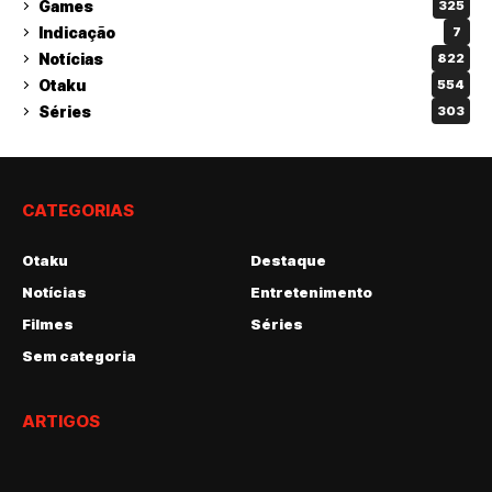
Games
325
Indicação
7
Notícias
822
Otaku
554
Séries
303
CATEGORIAS
Otaku
Destaque
Notícias
Entretenimento
Filmes
Séries
Sem categoria
ARTIGOS