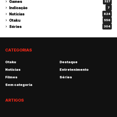
Games
327
Indicação
7
Notícias
824
Otaku
556
Séries
304
CATEGORIAS
Otaku
Destaque
Notícias
Entretenimento
Filmes
Séries
Sem categoria
ARTIGOS