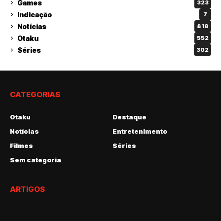
Games
323
Indicação
7
Notícias
818
Otaku
552
Séries
302
CATEGORIAS
Otaku
Destaque
Notícias
Entretenimento
Filmes
Séries
Sem categoria
ARTIGOS