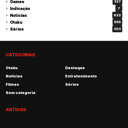
Games
327
Indicação
7
Notícias
822
Otaku
555
Séries
303
CATEGORIAS
Otaku
Destaque
Notícias
Entretenimento
Filmes
Séries
Sem categoria
ARTIGOS