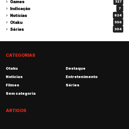
Games
327
Indicação
7
Notícias
824
Otaku
556
Séries
304
CATEGORIAS
Otaku
Destaque
Notícias
Entretenimento
Filmes
Séries
Sem categoria
ARTIGOS