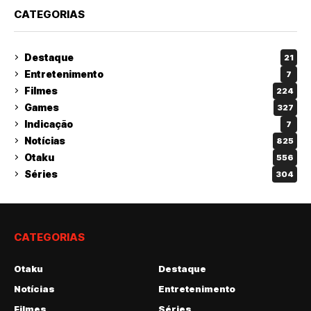
CATEGORIAS
Destaque
21
Entretenimento
7
Filmes
224
Games
327
Indicação
7
Notícias
825
Otaku
556
Séries
304
CATEGORIAS
Otaku
Destaque
Notícias
Entretenimento
Filmes
Séries