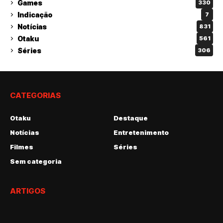
Games
330
Indicação
7
Notícias
831
Otaku
561
Séries
306
CATEGORIAS
Otaku
Destaque
Notícias
Entretenimento
Filmes
Séries
Sem categoria
ARTIGOS