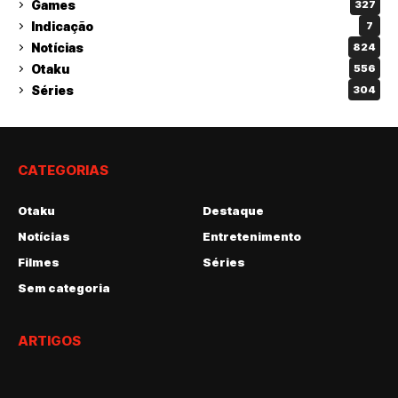
Games
327
Indicação
7
Notícias
824
Otaku
556
Séries
304
CATEGORIAS
Otaku
Destaque
Notícias
Entretenimento
Filmes
Séries
Sem categoria
ARTIGOS