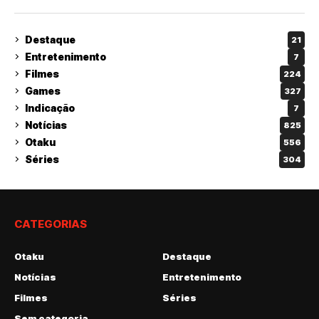
Destaque
21
Entretenimento
7
Filmes
224
Games
327
Indicação
7
Notícias
825
Otaku
556
Séries
304
CATEGORIAS
Otaku
Destaque
Notícias
Entretenimento
Filmes
Séries
Sem categoria