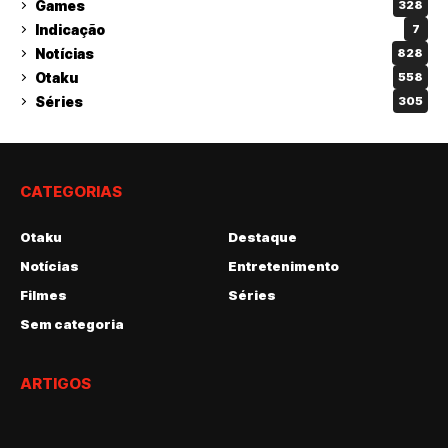
Games
328
Indicação
7
Notícias
828
Otaku
558
Séries
305
CATEGORIAS
Otaku
Destaque
Notícias
Entretenimento
Filmes
Séries
Sem categoria
ARTIGOS