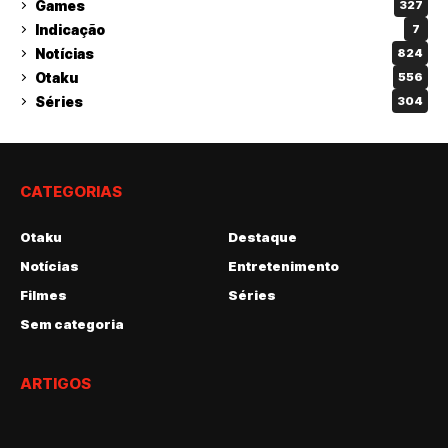
Games
327
Indicação
7
Notícias
824
Otaku
556
Séries
304
CATEGORIAS
Otaku
Destaque
Notícias
Entretenimento
Filmes
Séries
Sem categoria
ARTIGOS