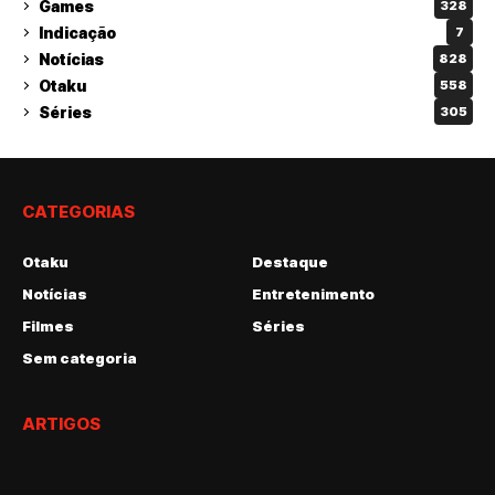
Games
328
Indicação
7
Notícias
828
Otaku
558
Séries
305
CATEGORIAS
Otaku
Destaque
Notícias
Entretenimento
Filmes
Séries
Sem categoria
ARTIGOS