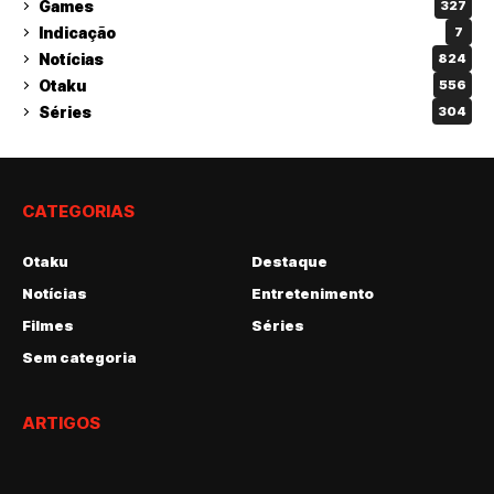
Games
327
Indicação
7
Notícias
824
Otaku
556
Séries
304
CATEGORIAS
Otaku
Destaque
Notícias
Entretenimento
Filmes
Séries
Sem categoria
ARTIGOS