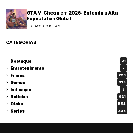
GTA VI Chega em 2026: Entenda a Alta
Expectativa Global
6 DE AGOSTO DE 2026
CATEGORIAS
Destaque
21
Entretenimento
7
Filmes
223
Games
325
Indicação
7
Notícias
821
Otaku
554
Séries
303