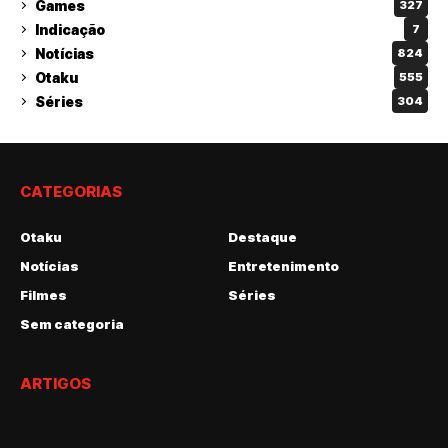
Games
327
Indicação
7
Notícias
824
Otaku
555
Séries
304
CATEGORIAS
Otaku
Destaque
Notícias
Entretenimento
Filmes
Séries
Sem categoria
ARTIGOS