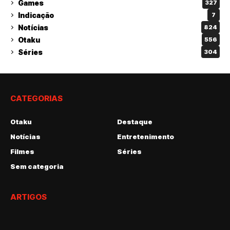
Games
327
Indicação
7
Notícias
824
Otaku
556
Séries
304
CATEGORIAS
Otaku
Destaque
Notícias
Entretenimento
Filmes
Séries
Sem categoria
ARTIGOS