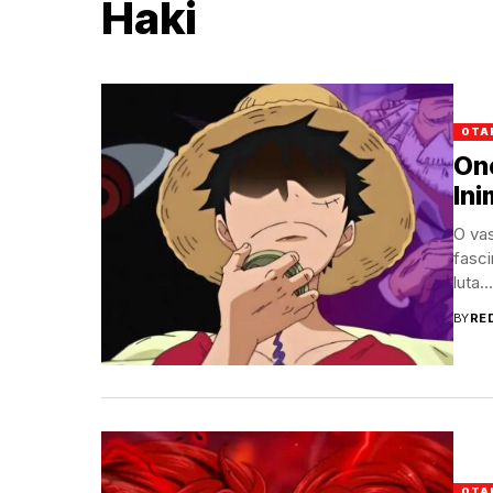
Haki
OTA
On
In
O vas
fasci
luta...
BY
RE
OTA