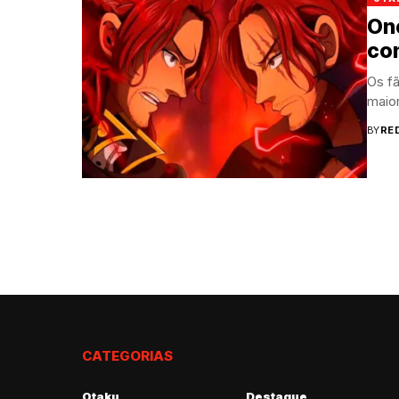
One
co
Os f
maior
BY
RE
CATEGORIAS
Otaku
Destaque