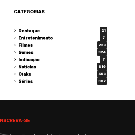
CATEGORIAS
Destaque
21
Entretenimento
7
Filmes
223
Games
324
Indicação
7
Notícias
819
Otaku
553
Séries
302
INSCREVA-SE