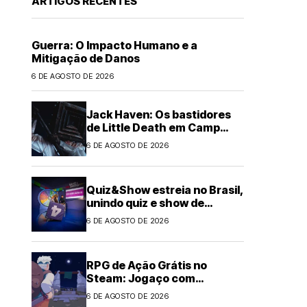
ARTIGOS RECENTES
Guerra: O Impacto Humano e a
Mitigação de Danos
6 DE AGOSTO DE 2026
Jack Haven: Os bastidores
de Little Death em Camp
Miasma
6 DE AGOSTO DE 2026
Quiz&Show estreia no Brasil,
unindo quiz e show de
auditório
6 DE AGOSTO DE 2026
RPG de Ação Grátis no
Steam: Jogaço com
Roguelite por Tempo
6 DE AGOSTO DE 2026
Limitado