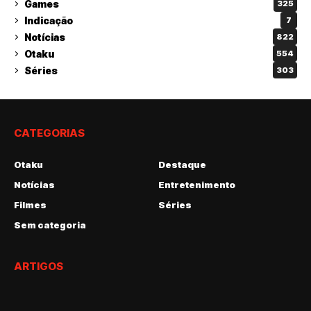
Games
325
Indicação
7
Notícias
822
Otaku
554
Séries
303
CATEGORIAS
Otaku
Destaque
Notícias
Entretenimento
Filmes
Séries
Sem categoria
ARTIGOS