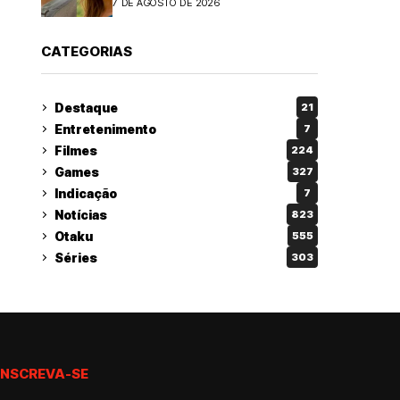
7 DE AGOSTO DE 2026
CATEGORIAS
Destaque
21
Entretenimento
7
Filmes
224
Games
327
Indicação
7
Notícias
823
Otaku
555
Séries
303
INSCREVA-SE