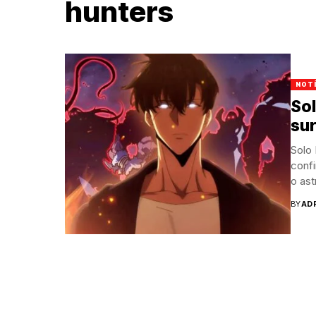
hunters
NOT
Sol
su
Solo 
confi
o as
BY
AD