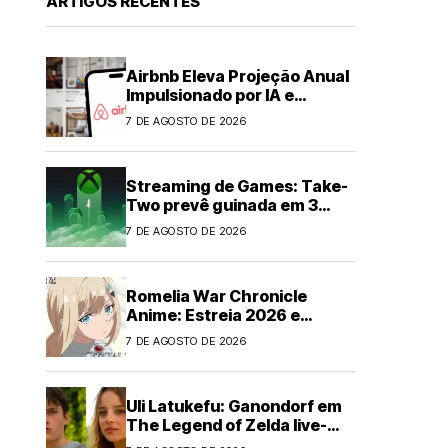
ARTIGOS RECENTES
Airbnb Eleva Projeção Anual
Impulsionado por IA e
Demanda Forte
7 DE AGOSTO DE 2026
Streaming de Games: Take-
Two prevê guinada em 3
anos
7 DE AGOSTO DE 2026
Romelia War Chronicle
Anime: Estreia 2026 e
Elenco Anunciados
7 DE AGOSTO DE 2026
Uli Latukefu: Ganondorf em
The Legend of Zelda live-
action