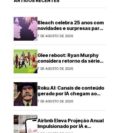
ARTIGOS RECENTES
Bleach celebra 25 anos com
novidades e surpresas para
fãs
7 DE AGOSTO DE 2026
Glee reboot: Ryan Murphy
considera retorno da série
musical
7 DE AGOSTO DE 2026
Roku AI: Canais de conteúdo
gerado por IA chegam ao
streaming
7 DE AGOSTO DE 2026
Airbnb Eleva Projeção Anual
Impulsionado por IA e
Demanda Forte