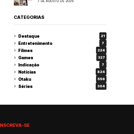
7 DE AGOSTO DE 2026
CATEGORIAS
Destaque
21
Entretenimento
7
Filmes
224
Games
327
Indicação
7
Notícias
824
Otaku
556
Séries
304
INSCREVA-SE