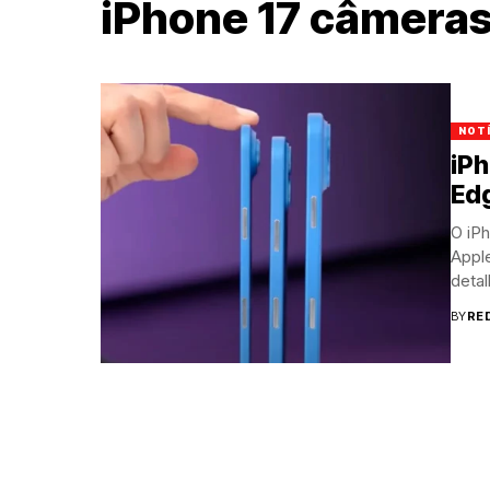
iPhone 17 câmera
NOT
iPh
Edg
O iPh
Appl
detal
BY
RE