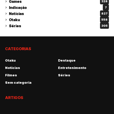
Games
328
Indicação
7
Notícias
827
Otaku
558
Séries
305
CATEGORIAS
Otaku
Destaque
Notícias
Entretenimento
Filmes
Séries
Sem categoria
ARTIGOS