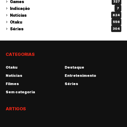
Games
327
Indicação
7
Notícias
824
Otaku
556
Séries
304
CATEGORIAS
Otaku
Destaque
Notícias
Entretenimento
Filmes
Séries
Sem categoria
ARTIGOS