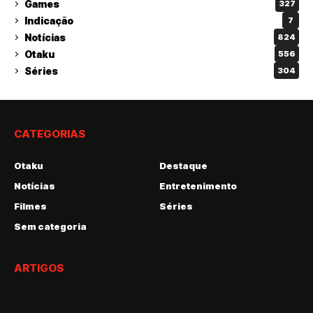
Games
327
Indicação
7
Notícias
824
Otaku
556
Séries
304
CATEGORIAS
Otaku
Destaque
Notícias
Entretenimento
Filmes
Séries
Sem categoria
ARTIGOS