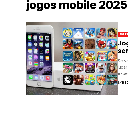
jogos mobile 2025
NOT
Jog
se
Se v
lugar
exper
BY
RE