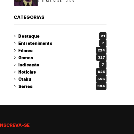
7 DE AGOSTO DE 2026
CATEGORIAS
Destaque
21
Entretenimento
7
Filmes
224
Games
327
Indicação
7
Notícias
825
Otaku
556
Séries
304
INSCREVA-SE