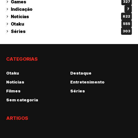
Games
327
Indicação
7
Notícias
822
Otaku
555
Séries
303
CATEGORIAS
Otaku
Destaque
Notícias
Entretenimento
Filmes
Séries
Sem categoria
ARTIGOS