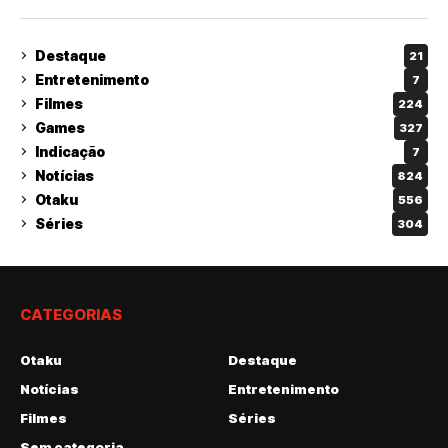
Destaque
21
Entretenimento
7
Filmes
224
Games
327
Indicação
7
Notícias
824
Otaku
556
Séries
304
CATEGORIAS
Otaku
Destaque
Notícias
Entretenimento
Filmes
Séries
Sem categoria