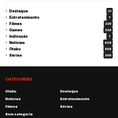
Destaque
21
Entretenimento
7
Filmes
225
Games
328
Indicação
7
Notícias
828
Otaku
558
Séries
305
CATEGORIAS
Otaku
Destaque
Notícias
Entretenimento
Filmes
Séries
Sem categoria