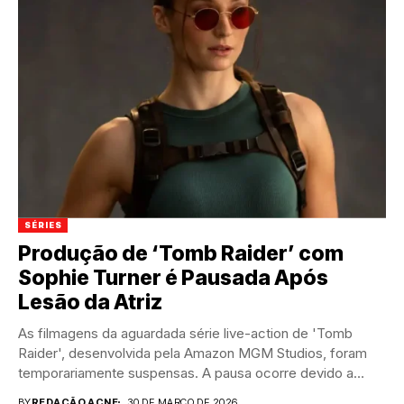
SÉRIES
Produção de ‘Tomb Raider’ com
Sophie Turner é Pausada Após
Lesão da Atriz
As filmagens da aguardada série live-action de 'Tomb
Raider', desenvolvida pela Amazon MGM Studios, foram
temporariamente suspensas. A pausa ocorre devido a
uma...
BY
REDAÇÃO ACNE
30 DE MARÇO DE 2026