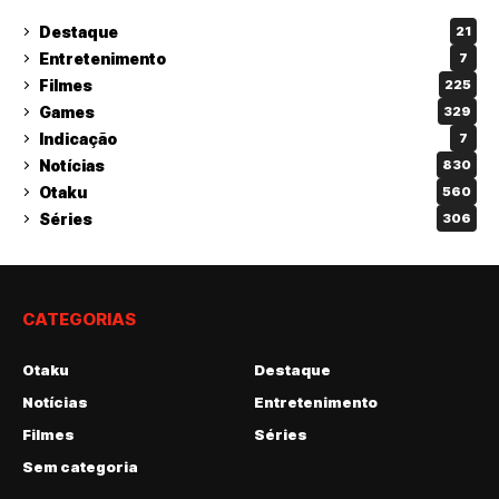
Destaque
21
Entretenimento
7
Filmes
225
Games
329
Indicação
7
Notícias
830
Otaku
560
Séries
306
CATEGORIAS
Otaku
Destaque
Notícias
Entretenimento
Filmes
Séries
Sem categoria