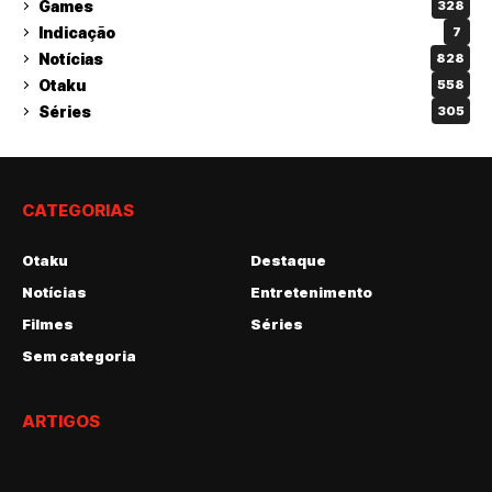
Games
328
Indicação
7
Notícias
828
Otaku
558
Séries
305
CATEGORIAS
Otaku
Destaque
Notícias
Entretenimento
Filmes
Séries
Sem categoria
ARTIGOS