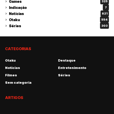
Games
325
Indicação
7
Notícias
821
Otaku
554
Séries
303
CATEGORIAS
Otaku
Destaque
Notícias
Entretenimento
Filmes
Séries
Sem categoria
ARTIGOS