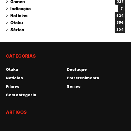
Games
327
Indicação
7
Notícias
824
Otaku
556
Séries
304
CATEGORIAS
Otaku
Destaque
Notícias
Entretenimento
Filmes
Séries
Sem categoria
ARTIGOS