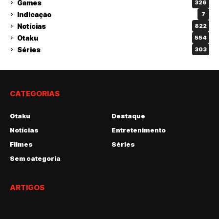
Games
326
Indicação
7
Notícias
822
Otaku
554
Séries
303
CATEGORIAS
Otaku
Destaque
Notícias
Entretenimento
Filmes
Séries
Sem categoria
ARTIGOS