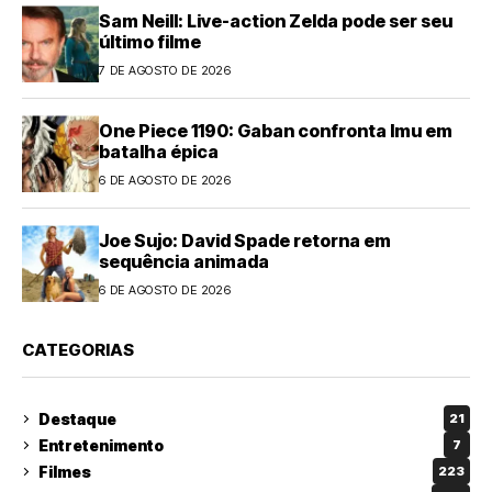
Sam Neill: Live-action Zelda pode ser seu
último filme
7 DE AGOSTO DE 2026
One Piece 1190: Gaban confronta Imu em
batalha épica
6 DE AGOSTO DE 2026
Joe Sujo: David Spade retorna em
sequência animada
6 DE AGOSTO DE 2026
CATEGORIAS
Destaque
21
Entretenimento
7
Filmes
223