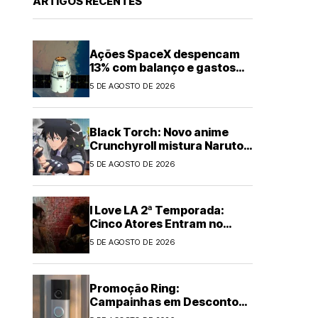
ARTIGOS RECENTES
Ações SpaceX despencam
13% com balanço e gastos
em IA
5 DE AGOSTO DE 2026
Black Torch: Novo anime
Crunchyroll mistura Naruto e
Chainsaw Man
5 DE AGOSTO DE 2026
I Love LA 2ª Temporada:
Cinco Atores Entram no
Elenco
5 DE AGOSTO DE 2026
Promoção Ring:
Campainhas em Desconto
de Até US$60