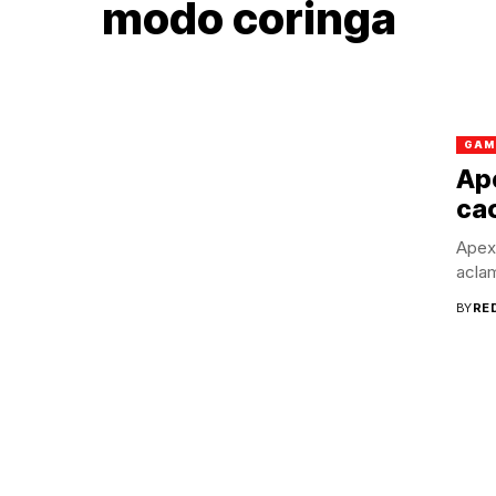
modo coringa
GAM
Ap
ca
Apex
acla
BY
RE