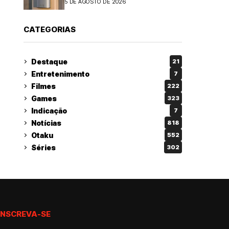
5 DE AGOSTO DE 2026
CATEGORIAS
Destaque
21
Entretenimento
7
Filmes
222
Games
323
Indicação
7
Notícias
818
Otaku
552
Séries
302
INSCREVA-SE