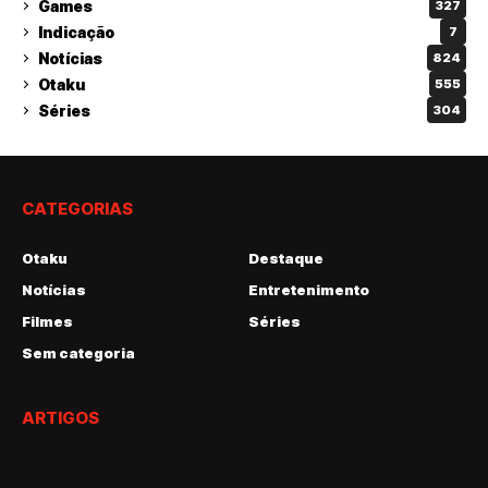
Games
327
Indicação
7
Notícias
824
Otaku
555
Séries
304
CATEGORIAS
Otaku
Destaque
Notícias
Entretenimento
Filmes
Séries
Sem categoria
ARTIGOS