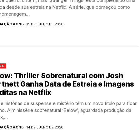
ce que foi ontem, mas ‘Stranger Things’ está completando uma
da desde sua estreia na Netflix. A série, que começou como
homenagem...
DAÇÃO ACNE
15 DE JULHO DE 2026
ES
ow: Thriller Sobrenatural com Josh
tnett Ganha Data de Estreia e Imagens
ditas na Netflix
e histórias de suspense e mistério têm um novo título para ficar
ho. A minissérie sobrenatural ‘Below’, aguardada produção da
x,...
DAÇÃO ACNE
14 DE JULHO DE 2026