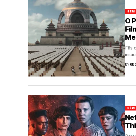
SÉRI
O P
Fi
Me
Fãs d
inici
BY
RE
SÉRI
Net
Th