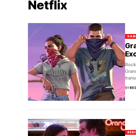
Netflix
GAM
Gra
Ex
Rock
Grand
trans
BY
RE
SÉRI