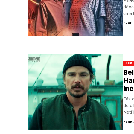
Pare
déca
uma 
BY
RE
SÉRI
Bel
Har
Iné
Fãs d
de ol
Netfli
BY
RE