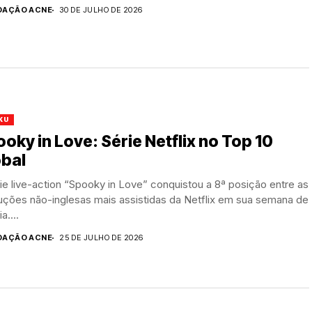
DAÇÃO ACNE
30 DE JULHO DE 2026
KU
oky in Love: Série Netflix no Top 10
obal
ie live-action “Spooky in Love” conquistou a 8ª posição entre as
uções não-inglesas mais assistidas da Netflix em sua semana de
a....
DAÇÃO ACNE
25 DE JULHO DE 2026