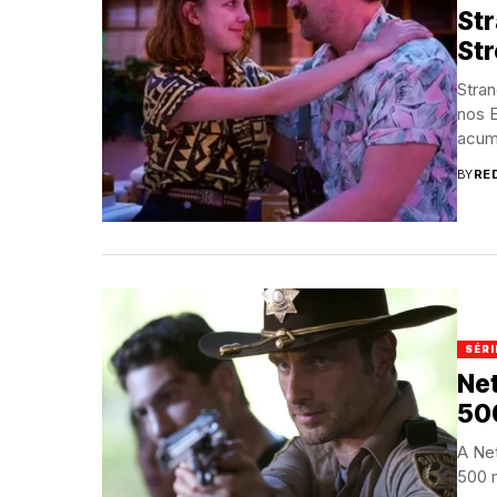
Str
St
Stran
nos 
acumu
BY
RE
SÉRI
Net
500
A Ne
500 m