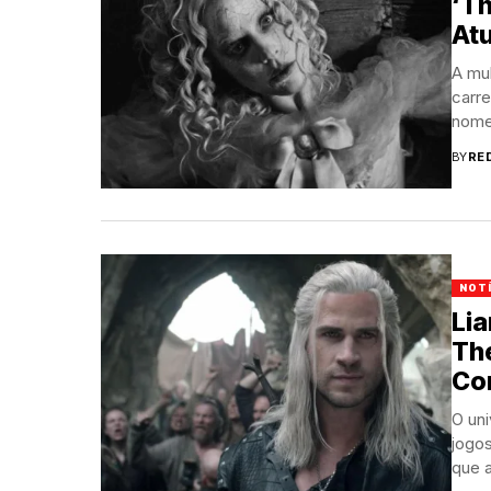
‘Th
Atu
A mu
carr
nome
BY
RE
NOT
Li
Th
Co
O uni
jogos
que a