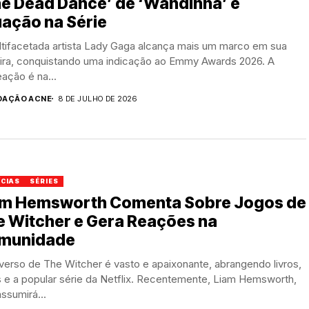
e Dead Dance’ de ‘Wandinha’ e
ação na Série
ltifacetada artista Lady Gaga alcança mais um marco em sua
eira, conquistando uma indicação ao Emmy Awards 2026. A
ação é na...
DAÇÃO ACNE
8 DE JULHO DE 2026
ÍCIAS
SÉRIES
am Hemsworth Comenta Sobre Jogos de
e Witcher e Gera Reações na
munidade
verso de The Witcher é vasto e apaixonante, abrangendo livros,
 e a popular série da Netflix. Recentemente, Liam Hemsworth,
ssumirá...