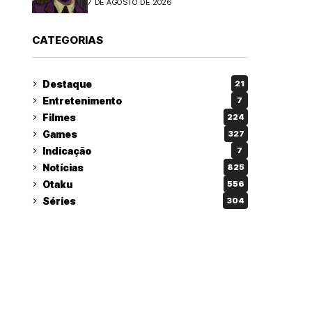
7 DE AGOSTO DE 2026
CATEGORIAS
Destaque
21
Entretenimento
7
Filmes
224
Games
327
Indicação
7
Notícias
825
Otaku
556
Séries
304