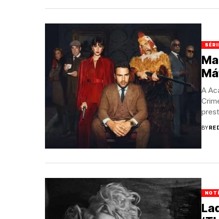
SÉRI
Ma
Máf
A Ac
Crime
prest
BY
RE
NOT
La