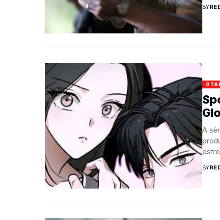
BY
RE
OTA
Spo
Gl
A sér
prod
estrei
BY
RE